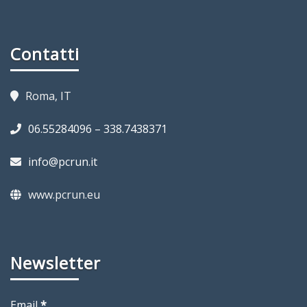
Contatti
Roma, IT
06.55284096 – 338.7438371
info@pcrun.it
www.pcrun.eu
Newsletter
Email
*